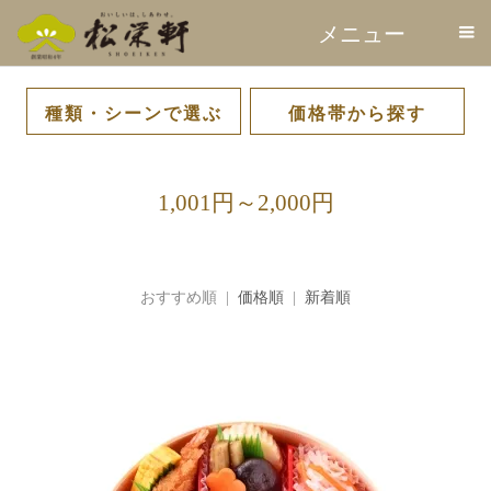
メニュー
種類・シーンで選ぶ
価格帯から探す
駅弁
幕の内・仕出し弁当
祝膳・精進・オードブ
キッズ・その他
Shoeiken DELI
SATSUMA-SWEETS
～1,000円
1,001円～2,000円
2,001円～3,000円
3,001円～
ル
徳蔵
1,001円～2,000円
おすすめ順 |
価格順
|
新着順