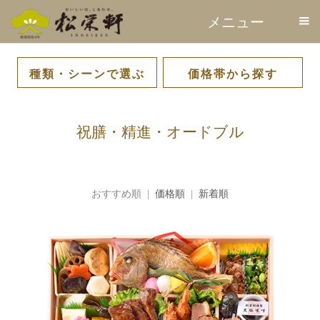
メニュー
種類・シーンで選ぶ
価格帯から探す
駅弁
幕の内・仕出し弁当
祝膳・精進・オードブ
キッズ・その他
Shoeiken DELI
SATSUMA-SWEETS
～1,000円
1,001円～2,000円
2,001円～3,000円
3,001円～
ル
徳蔵
祝膳・精進・オードブル
おすすめ順 |
価格順
|
新着順